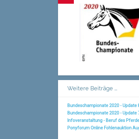
Weitere Beiträge ...
Bundeschampionate 2020 - Update 
Bundeschampionate 2020 - Update 
Infoveranstaltung - Beruf des Pferd
Ponyforum Online Fohlenauktion Au