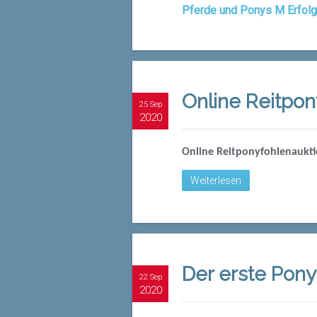
Pferde und Ponys M Erfol
Online Reitpon
25 Sep
2020
Online Reitponyfohlenauktio
Weiterlesen
Der erste Pon
22 Sep
2020