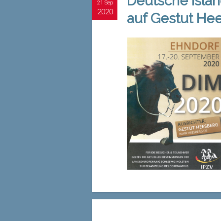
Deutsche Isla
21 Sep
2020
auf Gestut He