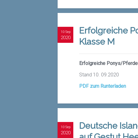
Erfolgreiche P
10 Sep
2020
Klasse M
Erfolgreiche Ponys/Pferde
Stand 10. 09.2020
PDF zum Runterladen
Deutsche Isla
10 Sep
2020
auf Gestut He