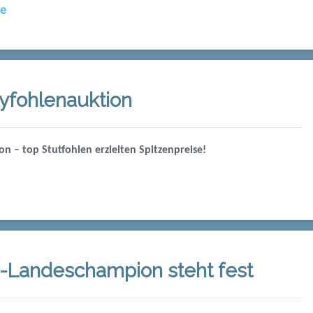
ge
yfohlenauktion
n – top Stutfohlen erzielten Spitzenpreise!
y-Landeschampion steht fest