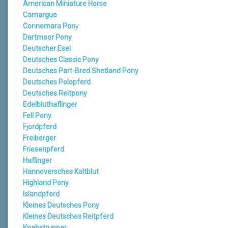
American Miniature Horse
Camargue
Connemara Pon
y
Dartmoor Pony
Deutscher Esel
Deutsches Classic Pony
Deutsches Part-Bred Shetland Pony
Deutsches Polopferd
Deutsches Reitpony
Edelbluthaflinger
Fell Pony
Fjordpferd
Freiberger
Friesenpferd
Haflinger
Hannoversches Kaltblut
Highland Pony
Islandpferd
Kleines Deutsches Pony
Kleines Deutsches Reitpferd
Knabstrupper