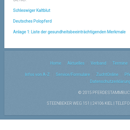
Schleswiger Kaltblut
Deutsches Polopferd
Anlage 1: Liste der gesundheitsbeeinträchtigenden Merkmale
Home
Aktuelles
Verband
Termine
Infos von A-Z
Service/Formulare
ZuchtOnline
Pf
Datenschutzerklärun
© 2015 PFERDESTAMMBUCH
STEENBEKER WEG 151 | 24106 KIEL | TELEFON: