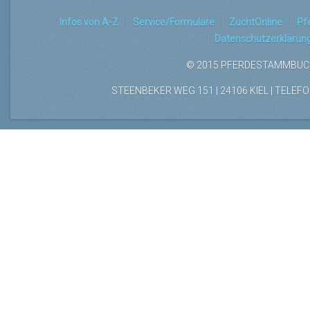
Infos von A-Z
Service/Formulare
ZuchtOnline
Pf
Datenschutzerklärun
© 2015 PFERDESTAMMBUCH
STEENBEKER WEG 151 | 24106 KIEL | TELEFON: