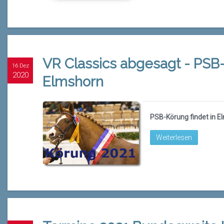
VR Classics abgesagt - PSB
16 Dez
2020
Elmshorn
PSB-Körung findet in E
Weiterlesen