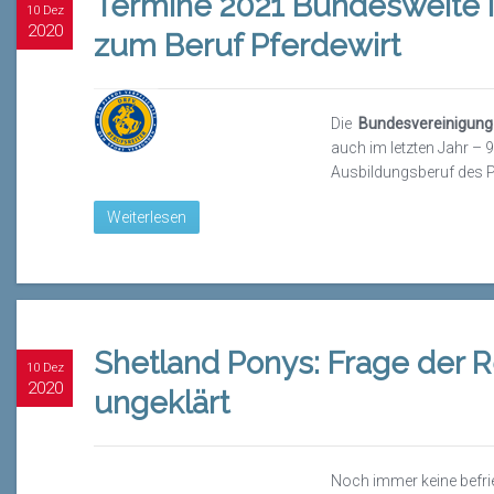
Termine 2021 Bundesweite 
10 Dez
2020
zum Beruf Pferdewirt
Die
Bundesvereinigung 
auch im letzten Jahr –
Ausbildungsberuf des P
Weiterlesen
Shetland Ponys: Frage der Re
10 Dez
2020
ungeklärt
Noch immer keine befr