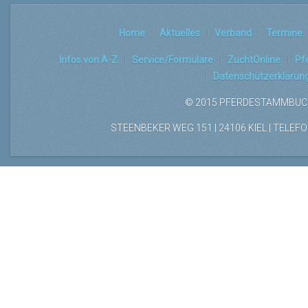
Home
Aktuelles
Verband
Termine
Infos von A-Z
Service/Formulare
ZuchtOnline
Pf
Datenschutzerklärun
© 2015 PFERDESTAMMBUCH
STEENBEKER WEG 151 | 24106 KIEL | TELEFON: