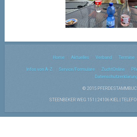
Home
Aktuelles
Verband
Termine
Infos von A-Z
Service/Formulare
ZuchtOnline
Pf
Datenschutzerklärun
© 2015 PFERDESTAMMBUCH
STEENBEKER WEG 151 | 24106 KIEL | TELEFON: