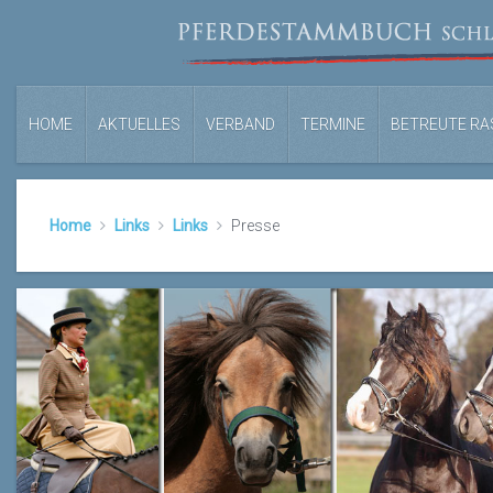
HOME
AKTUELLES
VERBAND
TERMINE
BETREUTE RA
Home
Links
Links
Presse