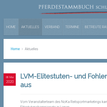
HOME
AKTUELLES
VERBAND
TERMINE
BETREUTE RA
Home
Aktuelles
LVM-Elitestuten- und Fohle
08 Mai
2020
aus
Vom Veranstalterteam des NoKa Reitsportmarketings kam 