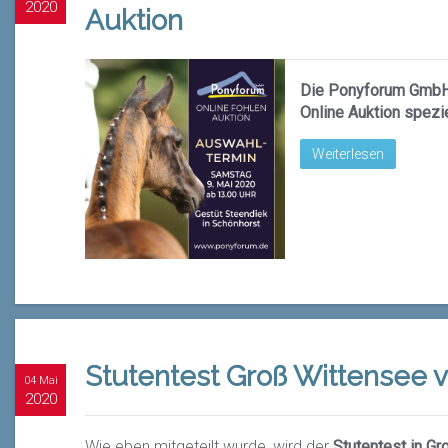
2020
Auktion
Die Ponyforum GmbH 
Online Auktion spezie
Weiterlesen
Stutentest Groß Wittensee 
04 Mai
2020
Wie eben mitgeteilt wurde, wird der
Stutentest in G