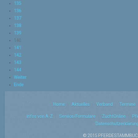
135
136
137
138
139
140
141
142
143
144
Weiter
Ende
Home
Aktuelles
Verband
Termine
Infos von A-Z
Service/Formulare
ZuchtOnline
Pf
Datenschutzerklärun
© 2015 PFERDESTAMMBUCH