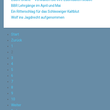
BBR Lehrgänge im April und Mai
Ein Ritterschlag für das Schleswiger Kaltblut
Wolf ins Jagdrecht aufgenommen
Start
Zurück
1
2
3
4
5
6
7
8
9
10
Weiter