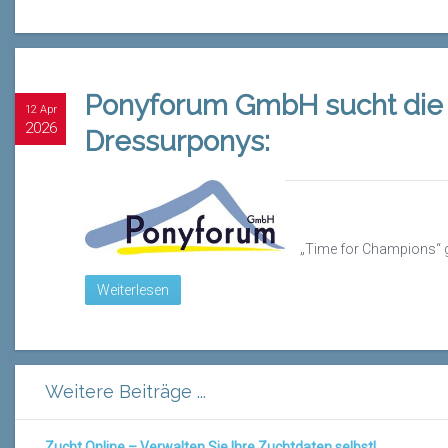
Ponyforum GmbH sucht die E
12 Apr
2026
Dressurponys:
„Time
for
Champions“ ge
Weiterlesen
Weitere Beiträge ...
Zucht Online – Verwalten Sie Ihre Zuchtdaten selbst!