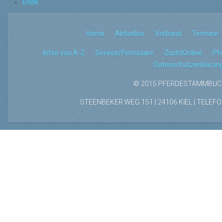
Ende
Home
Aktuelles
Verband
Termine
Infos von A-Z
Service/Formulare
ZuchtOnline
Pf
Datenschutzerklärun
© 2015 PFERDESTAMMBUCH
STEENBEKER WEG 151 | 24106 KIEL | TELEFON: