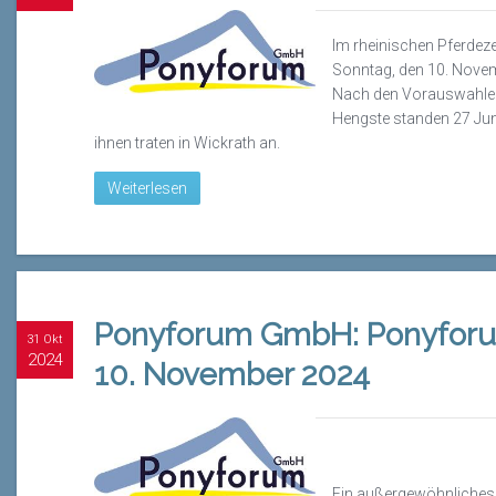
Im rheinischen Pferde
Sonntag, den 10. Novem
Nach den Vorauswahlen
Hengste standen 27 Jung
ihnen traten in Wickrath an.
Weiterlesen
Ponyforum GmbH: Ponyfor
31 Okt
2024
10. November 2024
Ein außergewöhnliches H