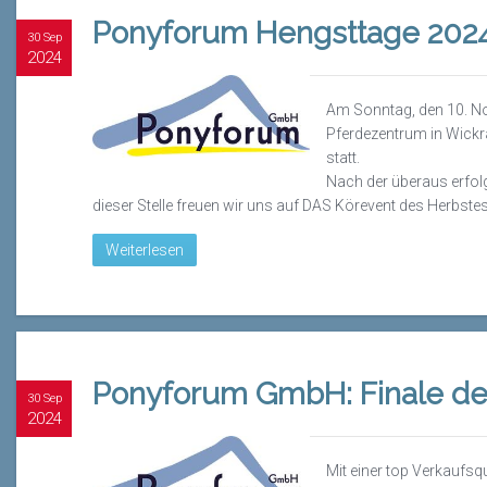
Ponyforum Hengsttage 2024
30 Sep
2024
Am Sonntag, den 10. No
Pferdezentrum in Wick
statt.
Nach der überaus erfol
dieser Stelle freuen wir uns auf DAS
Körevent
des Herbstes
Weiterlesen
Ponyforum GmbH: Finale d
30 Sep
2024
Mit einer top Verkaufsq