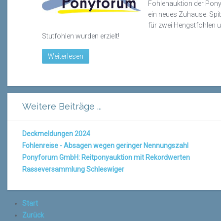
Fohlenauktion
der Pon
ein neues Zuhause. Spi
für zwei Hengstfohlen u
Stutfohlen wurden erzielt!
Weiterlesen
Weitere Beiträge ...
Deckmeldungen 2024
Fohlenreise - Absagen wegen geringer Nennungszahl
Ponyforum GmbH: Reitponyauktion mit Rekordwerten
Rasseversammlung Schleswiger
Start
Zurück