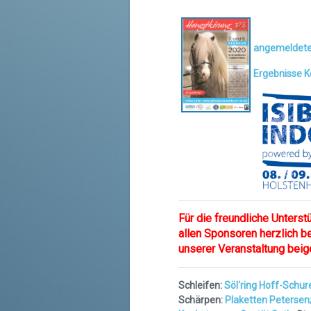
angemeldete
Ergebnisse 
Für die freundliche Unterst
allen Sponsoren herzlich b
unserer Veranstaltung beig
Schleifen:
Söl'ring Hoff-Schu
Schärpen:
Plaketten Petersen