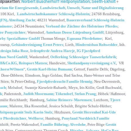
llplaketten:
Norbert Büscherhof
f Reitponystation; Seeth-Ekholt
+
rium für Energiewende, Landwirtschaft, Umwelt, Natur und Digitalisierung
4106 Kiel,
Landwirtschaftskammer Schleswig-Holstein
; 24768 Rendsburg,
(FN), Abteilung Zucht
; 48231 Warendorf,
Bauernverband Schleswig-Holstein
münster
; 24534 Neumünster,
Verband der Züchter des Holsteiner Pferdes
;
der Ponyzüchter
; Warendorf,
Autohaus Doose Lütjenburg GmbH
; Lütjenburg,
rby Spezialfutter GmbH
Thomas Menge,
Equsana Pferdefutter
; Kiel,
brarup,
Gebäudereinigung Ernst Peters
; Lieth,
Hindernisbau Rohwedder
, Inh.
design Inka Rose
,
Irdenpferde Andrea Harrje
,
IG Fjordpferd
sbau Nord GmbH
; Wankendorf,
Oellerking Schleswiger Tauwerkefabrik
;
bH&Co.KG
,
Reitsport Matzen
; Handewitt,
Shetlandponyvereinigung e.V.
, VR
t „horseWOmen
“,
Gestüt Karl-Heinz Bumann
; Gettorf, Familie Delfs; Dägeling,
e Dose-Dibbern; Elmshorn, Ingo Goldau; Bad Sachsa, Hans-Werner und Telse
tien; St.Peter-Ording,
Fjordpferdezucht Familie Hennig
; Neu-Duvenstedt,
asch
; Melsdorf, Swantje Kieseleit-Rubarth; Meyn, Iris Kölln; Groß Buchwald,
rk
; Padenstedt,
Judith Moormann; Tökendorf
,
Stefan Prang
; Höbek/ Haßmoor,
amilie Reichhardt; Hamburg,
Sabine Reimers- Mortensen
; Lutzhorn,
Tjeert
baum
; Malente, Ilka Rosenthal, Jessica Schuldt, Brigitte Schulz-Hüther;
Reitponygestüt Stolz Karin Stolz
; Hitzhusen,
Gestüt Herrenhof Kai-Udo
er Pferdezüchter
,
WeHorse
; Hamburg,
Ponyland Norddeich Familie
tthöft; Preetz-Wakendorf,
Familie Bühring; Alveslohe
, Peter Böge
Gestüt
ich Stien, Gartengestaltung Thorsten Gosch,
Höveler
,
Salvana
,
HaGe Bau