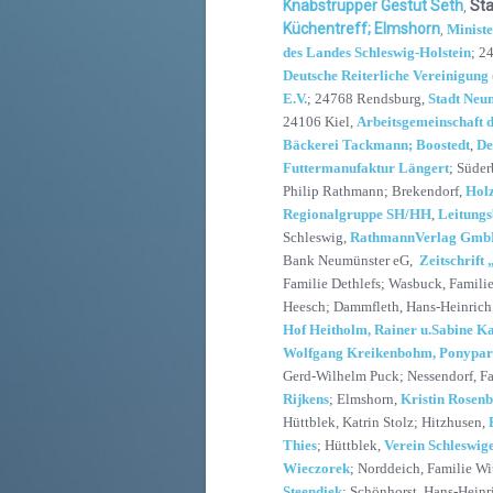
Knabstrupper Gestüt Seth
,
Sta
Küchentreff; Elmshorn
,
Ministe
des Landes Schleswig-Holstein
; 2
Deutsche Reiterliche Vereinigung 
E.V.
; 24768 Rendsburg,
Stadt Neu
24106 Kiel,
Arbeitsgemeinschaft 
Bäckerei Tackmann; Boostedt
,
De
Futtermanufaktur Längert
; Süder
Philip Rathmann; Brekendorf,
Holz
Regionalgruppe SH/HH
,
Leitung
Schleswig,
RathmannVerlag Gm
Bank Neumünster eG,
Zeitschrif
Familie Dethlefs; Wasbuck, Famili
Heesch; Dammfleth, Hans-Heinrich S
Hof Heitholm, Rainer u.Sabine K
Wolfgang Kreikenbohm, Ponypa
Gerd-Wilhelm Puck; Nessendorf, F
Rijkens
; Elmshorn,
Kristin Rosen
Hüttblek, Katrin Stolz; Hitzhusen,
Thies
; Hüttblek,
Verein Schleswig
Wieczorek
; Norddeich, Familie Wi
Steendiek
; Schönhorst, Hans-Heinr