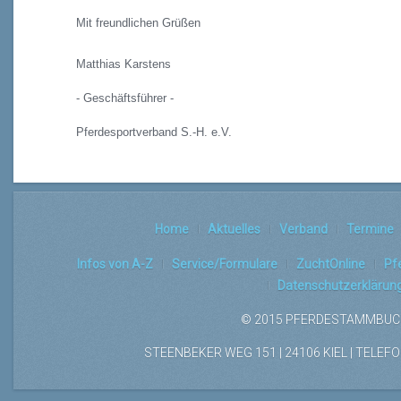
Mit freundlichen Grüßen
Matthias Karstens
- Geschäftsführer -
Pferdesportverband S.-H. e.V.
Home
Aktuelles
Verband
Termine
Infos von A-Z
Service/Formulare
ZuchtOnline
Pf
Datenschutzerklärun
© 2015 PFERDESTAMMBUCH
STEENBEKER WEG 151 | 24106 KIEL | TELEFON: