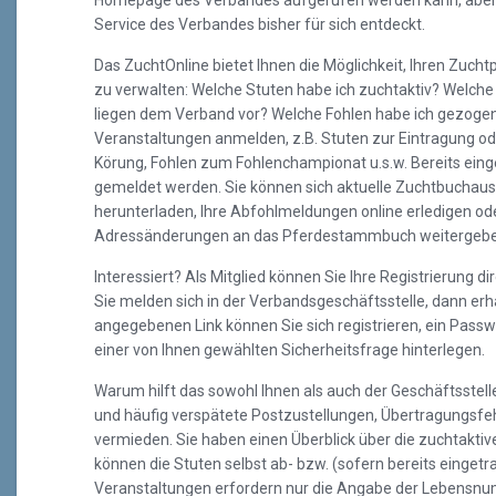
Homepage des Verbandes aufgerufen werden kann, aber n
Service des Verbandes bisher für sich entdeckt.
Das ZuchtOnline bietet Ihnen die Möglichkeit, Ihren Zuc
zu verwalten: Welche Stuten habe ich zuchtaktiv? Welc
liegen dem Verband vor? Welche Fohlen habe ich gezogen?
Veranstaltungen anmelden, z.B. Stuten zur Eintragung o
Körung, Fohlen zum Fohlenchampionat u.s.w. Bereits ein
gemeldet werden. Sie können sich aktuelle Zuchtbuchaus
herunterladen, Ihre Abfohlmeldungen online erledigen ode
Adressänderungen an das Pferdestammbuch weitergebe
Interessiert? Als Mitglied können Sie Ihre Registrierung 
Sie melden sich in der Verbandsgeschäftsstelle, dann erha
angegebenen Link können Sie sich registrieren, ein Pass
einer von Ihnen gewählten Sicherheitsfrage hinterlegen.
Warum hilft das sowohl Ihnen als auch der Geschäftsstell
und häufig verspätete Postzustellungen, Übertragungs
vermieden. Sie haben einen Überblick über die zuchtakt
können die Stuten selbst ab- bzw. (sofern bereits einge
Veranstaltungen erfordern nur die Angabe der Lebensn