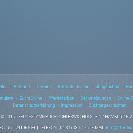
lles
Verband
Termine
Betreute Rassen
Jungzüchter
Hen
rmulare
ZuchtOnline
Pferdefarben
Deckmeldungen
Online-
Datenschutzerklärung
Impressum
Züchtergeschichten
© 2015 PFERDESTAMMBUCH SCHLESWIG-HOLSTEIN / HAMBURG E.V.
151 | 24106 KIEL | TELEFON: (04 31) 33 17 76 | E-MAIL:
info@pferdes
u können.