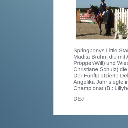
Springponys Little Sta
Madita Bruhn, die mit
Pröpper/Will) und Wies
Christiane Schulz) die 
Der Fünftplatzierte De
Angelika Jahr siegte i
Championat (B.: Lilly
DEJ