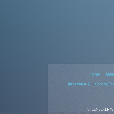
Home
Aktue
Infos von A-Z
Service/Fo
STEENBEKER WEG 
Diese Website benutz Cookies, um bestmögliche Funktionalität bieten z