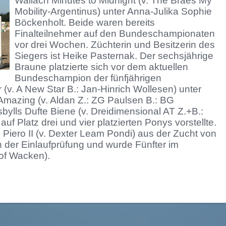
Wallach Minutes to Midnight (v. The Braes My
Mobility-Argentinus) unter Anna-Julika Sophie
Böckenholt. Beide waren bereits
Finalteilnehmer auf den Bundeschampionaten
vor drei Wochen. Züchterin und Besitzerin des
Siegers ist Heike Pasternak. Der sechsjährige
Braune platzierte sich vor dem aktuellen
Bundeschampion der fünfjährigen
r (v. A New Star B.: Jan-Hinrich Wollesen) unter
 Amazing (v. Aldan Z.: ZG Paulsen B.: BG
bylls Dufte Biene (v. Dreidimensional AT Z.+B.:
auf Platz drei und vier platzierten Ponys vorstellte.
l Piero II (v. Dexter Leam Pondi) aus der Zucht von
n der Einlaufprüfung und wurde Fünfter im
hof Wacken).